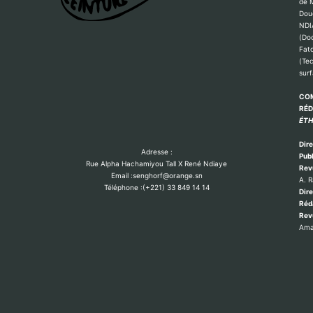
de M
Dou
NDI
(Do
Fat
(Te
sur
COM
RÉ
ÉTH
Dire
Adresse :
Publ
Rue Alpha Hachamiyou Tall X René Ndiaye
Rev
Email :senghorf@orange.sn
A. 
Téléphone :(+221) 33 849 14 14
Dire
Réd
Re
Ama