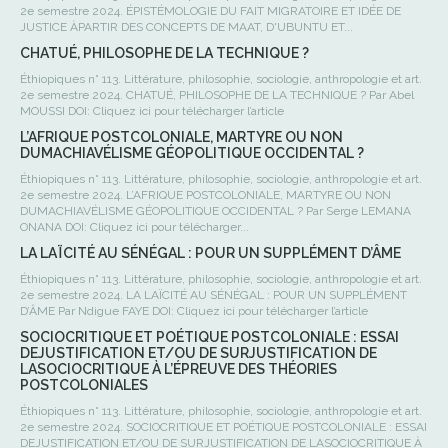
2e semestre 2024. ÉPISTÉMOLOGIE DU FAIT MIGRATOIRE ET IDÉE DE
JUSTICE ÀPARTIR DES CONCEPTS DE MAAT, D'UBUNTU ET...
CHATUÉ, PHILOSOPHE DE LA TECHNIQUE ?
Éthiopiques n° 113. Littérature, philosophie, sociologie, anthropologie et art.
2e semestre 2024. CHATUÉ, PHILOSOPHE DE LA TECHNIQUE ? Par Abel
MOUSSI DOI: Cliquez ici pour télécharger l’article
L’AFRIQUE POSTCOLONIALE, MARTYRE OU NON
DUMACHIAVÉLISME GÉOPOLITIQUE OCCIDENTAL ?
Éthiopiques n° 113. Littérature, philosophie, sociologie, anthropologie et art.
2e semestre 2024. L’AFRIQUE POSTCOLONIALE, MARTYRE OU NON
DUMACHIAVÉLISME GÉOPOLITIQUE OCCIDENTAL ? Par Serge LEMANA
ONANA DOI: Cliquez ici pour télécharger...
LA LAÏCITÉ AU SÉNÉGAL : POUR UN SUPPLÉMENT D’ÂME
Éthiopiques n° 113. Littérature, philosophie, sociologie, anthropologie et art.
2e semestre 2024. LA LAÏCITÉ AU SÉNÉGAL : POUR UN SUPPLÉMENT
D’ÂME Par Ndigue FAYE DOI: Cliquez ici pour télécharger l’article
SOCIOCRITIQUE ET POÉTIQUE POSTCOLONIALE : ESSAI
DEJUSTIFICATION ET/OU DE SURJUSTIFICATION DE
LASOCIOCRITIQUE À L’ÉPREUVE DES THÉORIES
POSTCOLONIALES
Éthiopiques n° 113. Littérature, philosophie, sociologie, anthropologie et art.
2e semestre 2024. SOCIOCRITIQUE ET POÉTIQUE POSTCOLONIALE : ESSAI
DEJUSTIFICATION ET/OU DE SURJUSTIFICATION DE LASOCIOCRITIQUE À