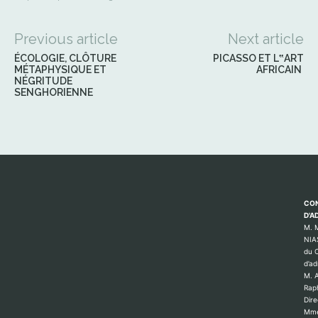
Previous article
Next article
ÉCOLOGIE, CLÔTURE
PICASSO ET L‟ART
MÉTAPHYSIQUE ET
AFRICAIN
NÉGRITUDE
SENGHORIENNE
CON
D'A
M. 
NIA
du C
d’ad
M. 
Rap
Dire
Mme