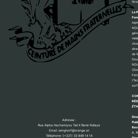
Ibr
Le P
Fon
Alp
NDI
géné
Hél
(Ass
dire
de M
Dou
NDI
(Do
Fat
(Te
sur
COM
RÉ
ÉTH
Dire
Adresse :
Publ
Rue Alpha Hachamiyou Tall X René Ndiaye
Rev
Email :senghorf@orange.sn
A. 
Téléphone :(+221) 33 849 14 14
Dire