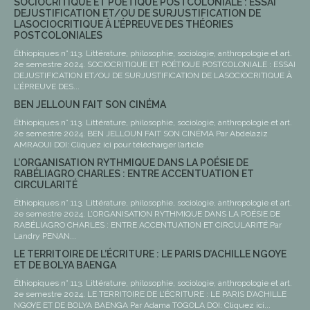
SOCIOCRITIQUE ET POÉTIQUE POSTCOLONIALE : ESSAI
DEJUSTIFICATION ET/OU DE SURJUSTIFICATION DE
LASOCIOCRITIQUE À L’ÉPREUVE DES THÉORIES
POSTCOLONIALES
Éthiopiques n° 113. Littérature, philosophie, sociologie, anthropologie et art.
2e semestre 2024. SOCIOCRITIQUE ET POÉTIQUE POSTCOLONIALE : ESSAI
DEJUSTIFICATION ET/OU DE SURJUSTIFICATION DE LASOCIOCRITIQUE À
L’ÉPREUVE DES...
BEN JELLOUN FAIT SON CINÉMA
Éthiopiques n° 113. Littérature, philosophie, sociologie, anthropologie et art.
2e semestre 2024. BEN JELLOUN FAIT SON CINÉMA Par Abdelaziz
AMRAOUI DOI: Cliquez ici pour télécharger l’article
L’ORGANISATION RYTHMIQUE DANS LA POÉSIE DE
RABÉLIAGRO CHARLES : ENTRE ACCENTUATION ET
CIRCULARITÉ
Éthiopiques n° 113. Littérature, philosophie, sociologie, anthropologie et art.
2e semestre 2024. L’ORGANISATION RYTHMIQUE DANS LA POÉSIE DE
RABÉLIAGRO CHARLES : ENTRE ACCENTUATION ET CIRCULARITÉ Par
Landry PENAN...
LE TERRITOIRE DE L’ÉCRITURE : LE PARIS D’ACHILLE NGOYE
ET DE BOLYA BAENGA
Éthiopiques n° 113. Littérature, philosophie, sociologie, anthropologie et art.
2e semestre 2024. LE TERRITOIRE DE L’ÉCRITURE : LE PARIS D’ACHILLE
NGOYE ET DE BOLYA BAENGA Par Adama TOGOLA DOI: Cliquez ici...