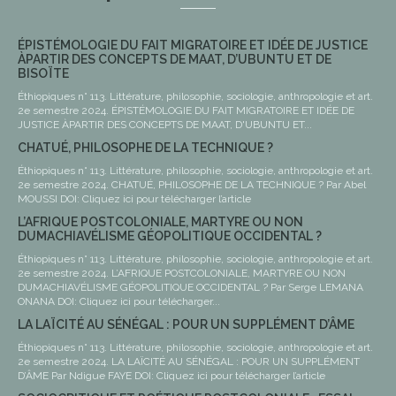
ÉPISTÉMOLOGIE DU FAIT MIGRATOIRE ET IDÉE DE JUSTICE
ÀPARTIR DES CONCEPTS DE MAAT, D’UBUNTU ET DE
BISOÏTE
Éthiopiques n° 113. Littérature, philosophie, sociologie, anthropologie et art.
2e semestre 2024. ÉPISTÉMOLOGIE DU FAIT MIGRATOIRE ET IDÉE DE
JUSTICE ÀPARTIR DES CONCEPTS DE MAAT, D'UBUNTU ET...
CHATUÉ, PHILOSOPHE DE LA TECHNIQUE ?
Éthiopiques n° 113. Littérature, philosophie, sociologie, anthropologie et art.
2e semestre 2024. CHATUÉ, PHILOSOPHE DE LA TECHNIQUE ? Par Abel
MOUSSI DOI: Cliquez ici pour télécharger l’article
L’AFRIQUE POSTCOLONIALE, MARTYRE OU NON
DUMACHIAVÉLISME GÉOPOLITIQUE OCCIDENTAL ?
Éthiopiques n° 113. Littérature, philosophie, sociologie, anthropologie et art.
2e semestre 2024. L’AFRIQUE POSTCOLONIALE, MARTYRE OU NON
DUMACHIAVÉLISME GÉOPOLITIQUE OCCIDENTAL ? Par Serge LEMANA
ONANA DOI: Cliquez ici pour télécharger...
LA LAÏCITÉ AU SÉNÉGAL : POUR UN SUPPLÉMENT D’ÂME
Éthiopiques n° 113. Littérature, philosophie, sociologie, anthropologie et art.
2e semestre 2024. LA LAÏCITÉ AU SÉNÉGAL : POUR UN SUPPLÉMENT
D’ÂME Par Ndigue FAYE DOI: Cliquez ici pour télécharger l’article