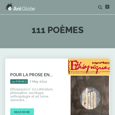
Ani
Globe
111 POÈMES
POUR LA PROSE EN...
7 May 2024
111 POÈMES
Éthiopiques n° 111.Littérature,
philosophie, sociologie,
anthropologie et art.2ème
semestre...
READ MORE