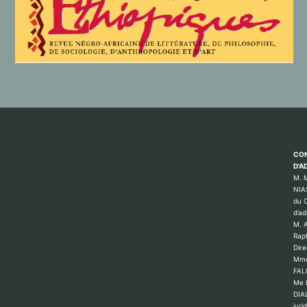
CON
D'A
M. 
NIA
du C
d’ad
M. 
Rap
Dire
Mme
FAL
Me 
DIAL
juri