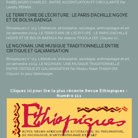
RABÉLIAGRO CHARLES : ENTRE ACCENTUATION ET CIRCULARITÉ Par
Landry PENAN...
LE TERRITOIRE DE L’ÉCRITURE : LE PARIS D’ACHILLE NGOYE
ET DE BOLYA BAENGA
Éthiopiques n° 113. Littérature, philosophie, sociologie, anthropologie et art.
2e semestre 2024. LE TERRITOIRE DE L’ÉCRITURE : LE PARIS D’ACHILLE
NGOYE ET DE BOLYA BAENGA Par Adama TOGOLA DOI: Cliquez ici...
LE NGOYAAN, UNE MUSIQUE TRADITIONNELLE ENTRE
CRITIQUE ET GALVANISATION
Éthiopiques n° 113. Littérature, philosophie, sociologie, anthropologie et art.
2e semestre 2024. LE NGOYAAN, UNE MUSIQUE TRADITIONNELLE
ENTRE CRITIQUE ET GALVANISATION Par Modou Fatah THIAM DOI:
Cliquez ici pour télécharger...
Cliquez ici pour lire la plus récente Revue Éthiopiques -
Numéro 111