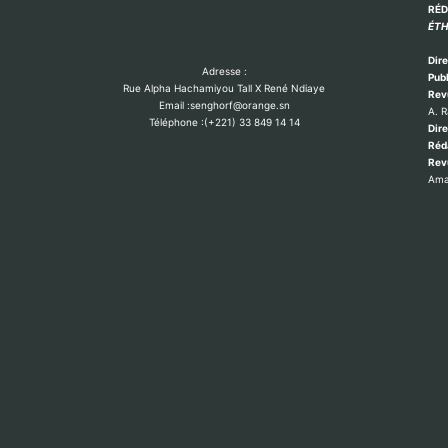
RÉ
ÉTH
Dire
Adresse :
Publ
Rue Alpha Hachamiyou Tall X René Ndiaye
Rev
Email :senghorf@orange.sn
A. 
Téléphone :(+221) 33 849 14 14
Dire
Réd
Re
Ama