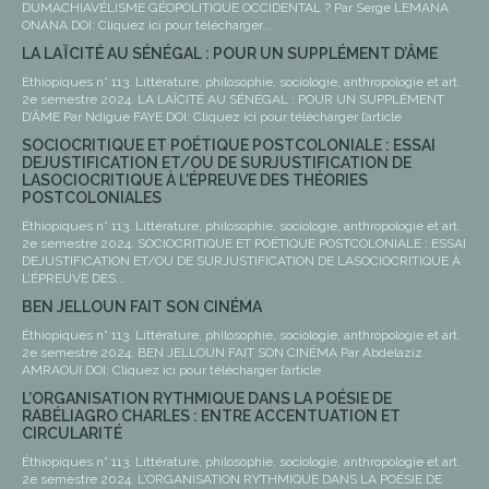
DUMACHIAVÉLISME GÉOPOLITIQUE OCCIDENTAL ? Par Serge LEMANA
ONANA DOI: Cliquez ici pour télécharger...
LA LAÏCITÉ AU SÉNÉGAL : POUR UN SUPPLÉMENT D’ÂME
Éthiopiques n° 113. Littérature, philosophie, sociologie, anthropologie et art.
2e semestre 2024. LA LAÏCITÉ AU SÉNÉGAL : POUR UN SUPPLÉMENT
D’ÂME Par Ndigue FAYE DOI: Cliquez ici pour télécharger l’article
SOCIOCRITIQUE ET POÉTIQUE POSTCOLONIALE : ESSAI
DEJUSTIFICATION ET/OU DE SURJUSTIFICATION DE
LASOCIOCRITIQUE À L’ÉPREUVE DES THÉORIES
POSTCOLONIALES
Éthiopiques n° 113. Littérature, philosophie, sociologie, anthropologie et art.
2e semestre 2024. SOCIOCRITIQUE ET POÉTIQUE POSTCOLONIALE : ESSAI
DEJUSTIFICATION ET/OU DE SURJUSTIFICATION DE LASOCIOCRITIQUE À
L’ÉPREUVE DES...
BEN JELLOUN FAIT SON CINÉMA
Éthiopiques n° 113. Littérature, philosophie, sociologie, anthropologie et art.
2e semestre 2024. BEN JELLOUN FAIT SON CINÉMA Par Abdelaziz
AMRAOUI DOI: Cliquez ici pour télécharger l’article
L’ORGANISATION RYTHMIQUE DANS LA POÉSIE DE
RABÉLIAGRO CHARLES : ENTRE ACCENTUATION ET
CIRCULARITÉ
Éthiopiques n° 113. Littérature, philosophie, sociologie, anthropologie et art.
2e semestre 2024. L’ORGANISATION RYTHMIQUE DANS LA POÉSIE DE