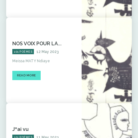
NOS VOIX POUR LA...
12 May 2023
101 POÈMES
Meissa MATY Ndiaye
READ MORE
J‟ai vu
11 May 2023
101 POÈMES