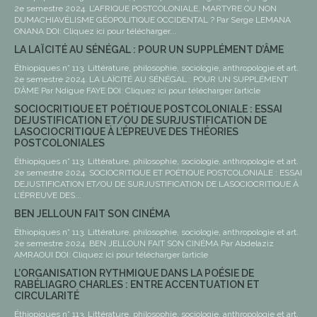
2e semestre 2024. L’AFRIQUE POSTCOLONIALE, MARTYRE OU NON
DUMACHIAVÉLISME GÉOPOLITIQUE OCCIDENTAL ? Par Serge LEMANA
ONANA DOI: Cliquez ici pour télécharger...
LA LAÏCITÉ AU SÉNÉGAL : POUR UN SUPPLÉMENT D’ÂME
Éthiopiques n° 113. Littérature, philosophie, sociologie, anthropologie et art.
2e semestre 2024. LA LAÏCITÉ AU SÉNÉGAL : POUR UN SUPPLÉMENT
D’ÂME Par Ndigue FAYE DOI: Cliquez ici pour télécharger l’article
SOCIOCRITIQUE ET POÉTIQUE POSTCOLONIALE : ESSAI
DEJUSTIFICATION ET/OU DE SURJUSTIFICATION DE
LASOCIOCRITIQUE À L’ÉPREUVE DES THÉORIES
POSTCOLONIALES
Éthiopiques n° 113. Littérature, philosophie, sociologie, anthropologie et art.
2e semestre 2024. SOCIOCRITIQUE ET POÉTIQUE POSTCOLONIALE : ESSAI
DEJUSTIFICATION ET/OU DE SURJUSTIFICATION DE LASOCIOCRITIQUE À
L’ÉPREUVE DES...
BEN JELLOUN FAIT SON CINÉMA
Éthiopiques n° 113. Littérature, philosophie, sociologie, anthropologie et art.
2e semestre 2024. BEN JELLOUN FAIT SON CINÉMA Par Abdelaziz
AMRAOUI DOI: Cliquez ici pour télécharger l’article
L’ORGANISATION RYTHMIQUE DANS LA POÉSIE DE
RABÉLIAGRO CHARLES : ENTRE ACCENTUATION ET
CIRCULARITÉ
Éthiopiques n° 113. Littérature, philosophie, sociologie, anthropologie et art.