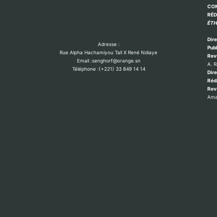
COM
RÉ
ÉTH
Dire
Adresse :
Publ
Rue Alpha Hachamiyou Tall X René Ndiaye
Rev
Email :senghorf@orange.sn
A. 
Téléphone :(+221) 33 849 14 14
Dire
Réd
Re
Ama