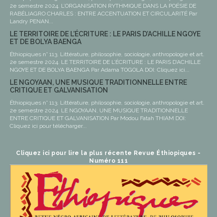
2e semestre 2024. L’ORGANISATION RYTHMIQUE DANS LA POÉSIE DE
RABÉLIAGRO CHARLES : ENTRE ACCENTUATION ET CIRCULARITÉ Par
Landry PENAN...
LE TERRITOIRE DE L’ÉCRITURE : LE PARIS D’ACHILLE NGOYE
ET DE BOLYA BAENGA
Éthiopiques n° 113. Littérature, philosophie, sociologie, anthropologie et art.
2e semestre 2024. LE TERRITOIRE DE L’ÉCRITURE : LE PARIS D’ACHILLE
NGOYE ET DE BOLYA BAENGA Par Adama TOGOLA DOI: Cliquez ici...
LE NGOYAAN, UNE MUSIQUE TRADITIONNELLE ENTRE
CRITIQUE ET GALVANISATION
Éthiopiques n° 113. Littérature, philosophie, sociologie, anthropologie et art.
2e semestre 2024. LE NGOYAAN, UNE MUSIQUE TRADITIONNELLE
ENTRE CRITIQUE ET GALVANISATION Par Modou Fatah THIAM DOI:
Cliquez ici pour télécharger...
Cliquez ici pour lire la plus récente Revue Éthiopiques -
Numéro 111