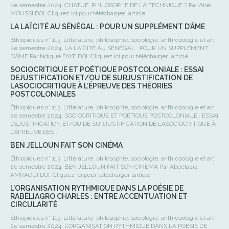
2e semestre 2024. CHATUÉ, PHILOSOPHE DE LA TECHNIQUE ? Par Abel
MOUSSI DOI: Cliquez ici pour télécharger l’article
LA LAÏCITÉ AU SÉNÉGAL : POUR UN SUPPLÉMENT D’ÂME
Éthiopiques n° 113. Littérature, philosophie, sociologie, anthropologie et art.
2e semestre 2024. LA LAÏCITÉ AU SÉNÉGAL : POUR UN SUPPLÉMENT
D’ÂME Par Ndigue FAYE DOI: Cliquez ici pour télécharger l’article
SOCIOCRITIQUE ET POÉTIQUE POSTCOLONIALE : ESSAI
DEJUSTIFICATION ET/OU DE SURJUSTIFICATION DE
LASOCIOCRITIQUE À L’ÉPREUVE DES THÉORIES
POSTCOLONIALES
Éthiopiques n° 113. Littérature, philosophie, sociologie, anthropologie et art.
2e semestre 2024. SOCIOCRITIQUE ET POÉTIQUE POSTCOLONIALE : ESSAI
DEJUSTIFICATION ET/OU DE SURJUSTIFICATION DE LASOCIOCRITIQUE À
L’ÉPREUVE DES...
BEN JELLOUN FAIT SON CINÉMA
Éthiopiques n° 113. Littérature, philosophie, sociologie, anthropologie et art.
2e semestre 2024. BEN JELLOUN FAIT SON CINÉMA Par Abdelaziz
AMRAOUI DOI: Cliquez ici pour télécharger l’article
L’ORGANISATION RYTHMIQUE DANS LA POÉSIE DE
RABÉLIAGRO CHARLES : ENTRE ACCENTUATION ET
CIRCULARITÉ
Éthiopiques n° 113. Littérature, philosophie, sociologie, anthropologie et art.
2e semestre 2024. L’ORGANISATION RYTHMIQUE DANS LA POÉSIE DE