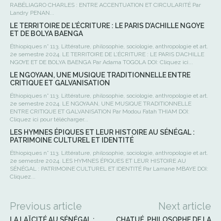
RABÉLIAGRO CHARLES : ENTRE ACCENTUATION ET CIRCULARITÉ Par
Landry PENAN...
LE TERRITOIRE DE L’ÉCRITURE : LE PARIS D’ACHILLE NGOYE
ET DE BOLYA BAENGA
Éthiopiques n° 113. Littérature, philosophie, sociologie, anthropologie et art.
2e semestre 2024. LE TERRITOIRE DE L’ÉCRITURE : LE PARIS D’ACHILLE
NGOYE ET DE BOLYA BAENGA Par Adama TOGOLA DOI: Cliquez ici...
LE NGOYAAN, UNE MUSIQUE TRADITIONNELLE ENTRE
CRITIQUE ET GALVANISATION
Éthiopiques n° 113. Littérature, philosophie, sociologie, anthropologie et art.
2e semestre 2024. LE NGOYAAN, UNE MUSIQUE TRADITIONNELLE
ENTRE CRITIQUE ET GALVANISATION Par Modou Fatah THIAM DOI:
Cliquez ici pour télécharger...
LES HYMNES ÉPIQUES ET LEUR HISTOIRE AU SÉNÉGAL :
PATRIMOINE CULTUREL ET IDENTITÉ
Éthiopiques n° 113. Littérature, philosophie, sociologie, anthropologie et art.
2e semestre 2024. LES HYMNES ÉPIQUES ET LEUR HISTOIRE AU
SÉNÉGAL : PATRIMOINE CULTUREL ET IDENTITÉ Par Lamane MBAYE DOI:
Cliquez...
Previous article
Next article
LA LAÏCITÉ AU SÉNÉGAL :
CHATUÉ, PHILOSOPHE DE LA