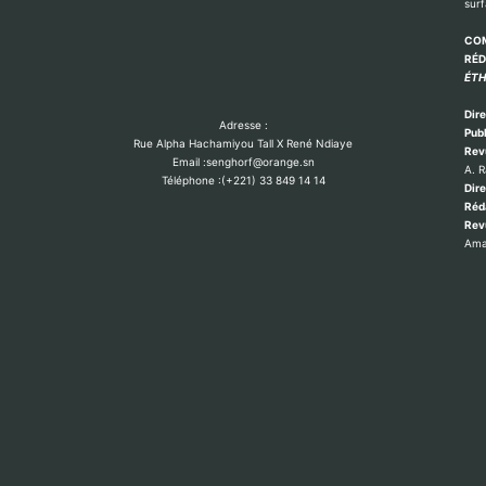
sur
COM
RÉ
ÉTH
Dire
Adresse :
Publ
Rue Alpha Hachamiyou Tall X René Ndiaye
Rev
Email :senghorf@orange.sn
A. 
Téléphone :(+221) 33 849 14 14
Dire
Réd
Re
Ama