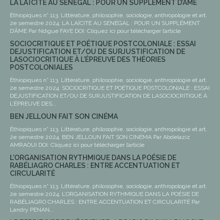
LA LAÏCITÉ AU SÉNÉGAL : POUR UN SUPPLÉMENT D’ÂME
Éthiopiques n° 113. Littérature, philosophie, sociologie, anthropologie et art.
2e semestre 2024. LA LAÏCITÉ AU SÉNÉGAL : POUR UN SUPPLÉMENT
D’ÂME Par Ndigue FAYE DOI: Cliquez ici pour télécharger l’article
SOCIOCRITIQUE ET POÉTIQUE POSTCOLONIALE : ESSAI
DEJUSTIFICATION ET/OU DE SURJUSTIFICATION DE
LASOCIOCRITIQUE À L’ÉPREUVE DES THÉORIES
POSTCOLONIALES
Éthiopiques n° 113. Littérature, philosophie, sociologie, anthropologie et art.
2e semestre 2024. SOCIOCRITIQUE ET POÉTIQUE POSTCOLONIALE : ESSAI
DEJUSTIFICATION ET/OU DE SURJUSTIFICATION DE LASOCIOCRITIQUE À
L’ÉPREUVE DES...
BEN JELLOUN FAIT SON CINÉMA
Éthiopiques n° 113. Littérature, philosophie, sociologie, anthropologie et art.
2e semestre 2024. BEN JELLOUN FAIT SON CINÉMA Par Abdelaziz
AMRAOUI DOI: Cliquez ici pour télécharger l’article
L’ORGANISATION RYTHMIQUE DANS LA POÉSIE DE
RABÉLIAGRO CHARLES : ENTRE ACCENTUATION ET
CIRCULARITÉ
Éthiopiques n° 113. Littérature, philosophie, sociologie, anthropologie et art.
2e semestre 2024. L’ORGANISATION RYTHMIQUE DANS LA POÉSIE DE
RABÉLIAGRO CHARLES : ENTRE ACCENTUATION ET CIRCULARITÉ Par
Landry PENAN...