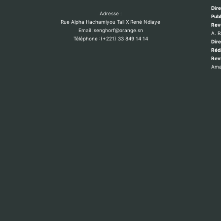
Dire
Adresse :
Publ
Rue Alpha Hachamiyou Tall X René Ndiaye
Rev
Email :senghorf@orange.sn
A. 
Téléphone :(+221) 33 849 14 14
Dire
Réd
Re
Ama