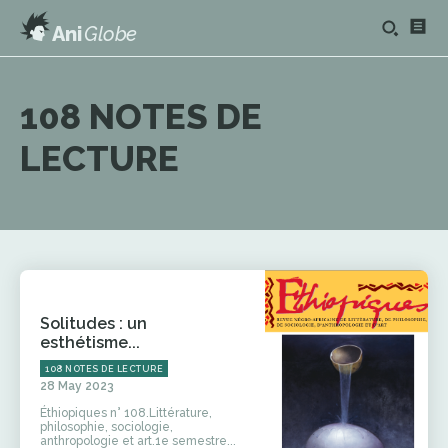
Ani
Globe
108 NOTES DE
LECTURE
Solitudes : un
esthétisme...
108 NOTES DE LECTURE
28 May 2023
Éthiopiques n° 108.Littérature,
philosophie, sociologie,
anthropologie et art.1e semestre...