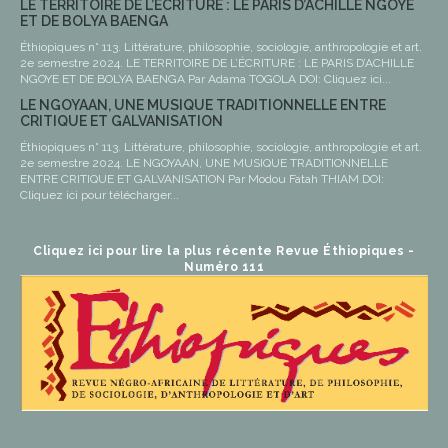
LE TERRITOIRE DE L’ÉCRITURE : LE PARIS D’ACHILLE NGOYE
ET DE BOLYA BAENGA
Éthiopiques n° 113. Littérature, philosophie, sociologie, anthropologie et art.
2e semestre 2024. LE TERRITOIRE DE L’ÉCRITURE : LE PARIS D’ACHILLE
NGOYE ET DE BOLYA BAENGA Par Adama TOGOLA DOI: Cliquez ici...
LE NGOYAAN, UNE MUSIQUE TRADITIONNELLE ENTRE
CRITIQUE ET GALVANISATION
Éthiopiques n° 113. Littérature, philosophie, sociologie, anthropologie et art.
2e semestre 2024. LE NGOYAAN, UNE MUSIQUE TRADITIONNELLE
ENTRE CRITIQUE ET GALVANISATION Par Modou Fatah THIAM DOI:
Cliquez ici pour télécharger...
Cliquez ici pour lire la plus récente Revue Éthiopiques -
Numéro 111