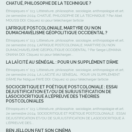
CHATUÉ, PHILOSOPHE DE LA TECHNIQUE ?
Éthiopiques n° 113. Littérature, philosophie, sociologie, anthropologie et art.
2e semestre 2024. CHATUÉ, PHILOSOPHE DE LA TECHNIQUE ? Par Abel
MOUSSI DOI: Cliquez ici pour télécharger l’article
L’AFRIQUE POSTCOLONIALE, MARTYRE OU NON
DUMACHIAVÉLISME GÉOPOLITIQUE OCCIDENTAL ?
Éthiopiques n° 113. Littérature, philosophie, sociologie, anthropologie et art.
2e semestre 2024. L’AFRIQUE POSTCOLONIALE, MARTYRE OU NON
DUMACHIAVÉLISME GÉOPOLITIQUE OCCIDENTAL ? Par Serge LEMANA
ONANA DOI: Cliquez ici pour télécharger...
LA LAÏCITÉ AU SÉNÉGAL : POUR UN SUPPLÉMENT D’ÂME
Éthiopiques n° 113. Littérature, philosophie, sociologie, anthropologie et art.
2e semestre 2024. LA LAÏCITÉ AU SÉNÉGAL : POUR UN SUPPLÉMENT
D’ÂME Par Ndigue FAYE DOI: Cliquez ici pour télécharger l’article
SOCIOCRITIQUE ET POÉTIQUE POSTCOLONIALE : ESSAI
DEJUSTIFICATION ET/OU DE SURJUSTIFICATION DE
LASOCIOCRITIQUE À L’ÉPREUVE DES THÉORIES
POSTCOLONIALES
Éthiopiques n° 113. Littérature, philosophie, sociologie, anthropologie et art.
2e semestre 2024. SOCIOCRITIQUE ET POÉTIQUE POSTCOLONIALE : ESSAI
DEJUSTIFICATION ET/OU DE SURJUSTIFICATION DE LASOCIOCRITIQUE À
L’ÉPREUVE DES...
BEN JELLOUN FAIT SON CINÉMA