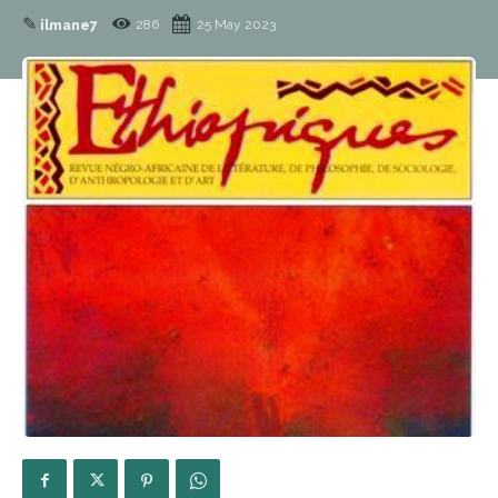
✎
286
25 May 2023
ilmane7