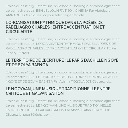
Éthiopiques n° 113. Littérature, philosophie, sociologie, anthropologie et art.
2e semestre 2024. BEN JELLOUN FAIT SON CINÉMA Par Abdelaziz
AMRAOUI DOI: Cliquez ici pour télécharger l’article
L’ORGANISATION RYTHMIQUE DANS LA POÉSIE DE
RABÉLIAGRO CHARLES : ENTRE ACCENTUATION ET
CIRCULARITÉ
Éthiopiques n° 113. Littérature, philosophie, sociologie, anthropologie et art.
2e semestre 2024. L’ORGANISATION RYTHMIQUE DANS LA POÉSIE DE
RABÉLIAGRO CHARLES : ENTRE ACCENTUATION ET CIRCULARITÉ Par
Landry PENAN...
LE TERRITOIRE DE L’ÉCRITURE : LE PARIS D’ACHILLE NGOYE
ET DE BOLYA BAENGA
Éthiopiques n° 113. Littérature, philosophie, sociologie, anthropologie et art.
2e semestre 2024. LE TERRITOIRE DE L’ÉCRITURE : LE PARIS D’ACHILLE
NGOYE ET DE BOLYA BAENGA Par Adama TOGOLA DOI: Cliquez ici...
LE NGOYAAN, UNE MUSIQUE TRADITIONNELLE ENTRE
CRITIQUE ET GALVANISATION
Éthiopiques n° 113. Littérature, philosophie, sociologie, anthropologie et art.
2e semestre 2024. LE NGOYAAN, UNE MUSIQUE TRADITIONNELLE
ENTRE CRITIQUE ET GALVANISATION Par Modou Fatah THIAM DOI:
Cliquez ici pour télécharger...