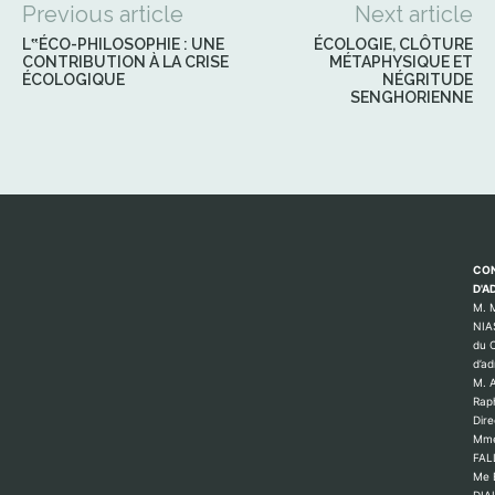
Previous article
Next article
L‟ÉCO-PHILOSOPHIE : UNE
ÉCOLOGIE, CLÔTURE
CONTRIBUTION À LA CRISE
MÉTAPHYSIQUE ET
ÉCOLOGIQUE
NÉGRITUDE
SENGHORIENNE
CON
D'A
M. 
NIA
du C
d’ad
M. 
Rap
Dire
Mme
FAL
Me 