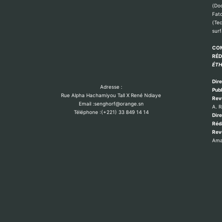
(Do
Fat
(Te
sur
COM
RÉ
ÉTH
Dire
Adresse :
Publ
Rue Alpha Hachamiyou Tall X René Ndiaye
Rev
Email :senghorf@orange.sn
A. 
Téléphone :(+221) 33 849 14 14
Dire
Réd
Re
Ama