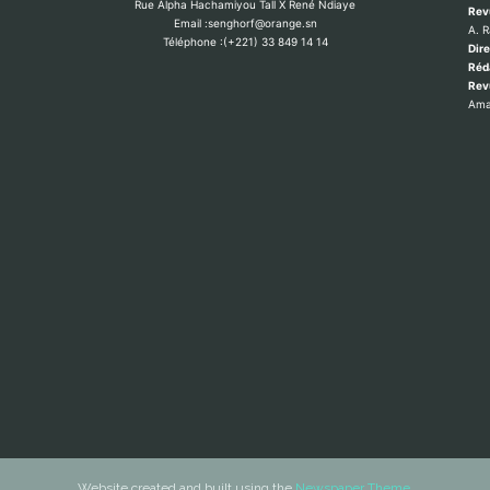
Rue Alpha Hachamiyou Tall X René Ndiaye
Rev
Email :senghorf@orange.sn
A. 
Téléphone :(+221) 33 849 14 14
Dire
Réd
Re
Ama
Website created and built using the
Newspaper Theme.