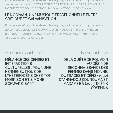
Éthiopiques n° 113. Littérature, philosophie, sociologie, anthropologie et art.
2e semestre 2024. LE TERRITOIRE DE L’ÉCRITURE : LE PARIS D’ACHILLE
NGOYE ET DE BOLYA BAENGA Par Adama TOGOLA DOI: Cliquez ici...
LE NGOYAAN, UNE MUSIQUE TRADITIONNELLE ENTRE
CRITIQUE ET GALVANISATION
Éthiopiques n° 113. Littérature, philosophie, sociologie, anthropologie et art.
2e semestre 2024. LE NGOYAAN, UNE MUSIQUE TRADITIONNELLE
ENTRE CRITIQUE ET GALVANISATION Par Modou Fatah THIAM DOI:
Cliquez ici pour télécharger...
Previous article
Next article
MÉLANGE DES GENRES ET
DE LA QUÊTE DE POUVOIR
INTERACTIONS
AU DÉSIR DE
CULTURELLES : POUR UNE
RECONNAISSANCE DES
HERMÉNEUTIQUE DE
FEMMES DANS MONNÈ,
L‟HÉTÉROGÈNE CHEZ TONI
OUTRAGES ET DÉFIS (1990)
MORRISON ET SIMONE
D‟AHMADOU KOUROUMA ET
SCHWARZ-BART
MADAME BÂ (2003) D‟ÉRIK
ORSENNA