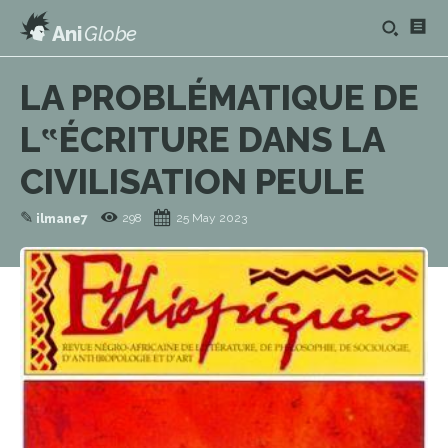
Ani
Globe
LA PROBLÉMATIQUE DE
L‟ÉCRITURE DANS LA
CIVILISATION PEULE
✎
298
25 May 2023
ilmane7