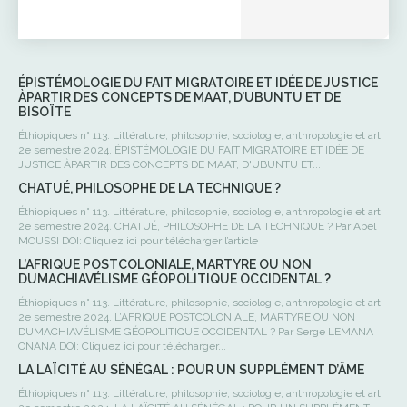
ÉPISTÉMOLOGIE DU FAIT MIGRATOIRE ET IDÉE DE JUSTICE
ÀPARTIR DES CONCEPTS DE MAAT, D’UBUNTU ET DE
BISOÏTE
Éthiopiques n° 113. Littérature, philosophie, sociologie, anthropologie et art.
2e semestre 2024. ÉPISTÉMOLOGIE DU FAIT MIGRATOIRE ET IDÉE DE
JUSTICE ÀPARTIR DES CONCEPTS DE MAAT, D'UBUNTU ET...
CHATUÉ, PHILOSOPHE DE LA TECHNIQUE ?
Éthiopiques n° 113. Littérature, philosophie, sociologie, anthropologie et art.
2e semestre 2024. CHATUÉ, PHILOSOPHE DE LA TECHNIQUE ? Par Abel
MOUSSI DOI: Cliquez ici pour télécharger l’article
L’AFRIQUE POSTCOLONIALE, MARTYRE OU NON
DUMACHIAVÉLISME GÉOPOLITIQUE OCCIDENTAL ?
Éthiopiques n° 113. Littérature, philosophie, sociologie, anthropologie et art.
2e semestre 2024. L’AFRIQUE POSTCOLONIALE, MARTYRE OU NON
DUMACHIAVÉLISME GÉOPOLITIQUE OCCIDENTAL ? Par Serge LEMANA
ONANA DOI: Cliquez ici pour télécharger...
LA LAÏCITÉ AU SÉNÉGAL : POUR UN SUPPLÉMENT D’ÂME
Éthiopiques n° 113. Littérature, philosophie, sociologie, anthropologie et art.