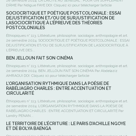
2e semestre 2024. LA LAÏCITÉ AU SÉNÉGAL : POUR UN SUPPLÉMENT
D’ÂME Par Ndigue FAYE DOI: Cliquez ici pour télécharger l’article
SOCIOCRITIQUE ET POÉTIQUE POSTCOLONIALE : ESSAI
DEJUSTIFICATION ET/OU DE SURJUSTIFICATION DE
LASOCIOCRITIQUE À L’ÉPREUVE DES THÉORIES
POSTCOLONIALES
Éthiopiques n° 113. Littérature, philosophie, sociologie, anthropologie et art.
2e semestre 2024. SOCIOCRITIQUE ET POÉTIQUE POSTCOLONIALE : ESSAI
DEJUSTIFICATION ET/OU DE SURJUSTIFICATION DE LASOCIOCRITIQUE À
L’ÉPREUVE DES...
BEN JELLOUN FAIT SON CINÉMA
Éthiopiques n° 113. Littérature, philosophie, sociologie, anthropologie et art.
2e semestre 2024. BEN JELLOUN FAIT SON CINÉMA Par Abdelaziz
AMRAOUI DOI: Cliquez ici pour télécharger l’article
L’ORGANISATION RYTHMIQUE DANS LA POÉSIE DE
RABÉLIAGRO CHARLES : ENTRE ACCENTUATION ET
CIRCULARITÉ
Éthiopiques n° 113. Littérature, philosophie, sociologie, anthropologie et art.
2e semestre 2024. L’ORGANISATION RYTHMIQUE DANS LA POÉSIE DE
RABÉLIAGRO CHARLES : ENTRE ACCENTUATION ET CIRCULARITÉ Par
Landry PENAN...
LE TERRITOIRE DE L’ÉCRITURE : LE PARIS D’ACHILLE NGOYE
ET DE BOLYA BAENGA