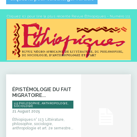
Cliquez ici pour lire la plus récente Revue Éthiopiques - Numéro 111
ÉPISTÉMOLOGIE DU FAIT
MIGRATOIRE...
113 PHILOSOPHIE, ANTHROPOLOGIE,
SOCIOLOGIE
21 August 2025
Éthiopiques n° 113. Littérature,
philosophie, sociologie,
anthropologie et art. 2e semestre...