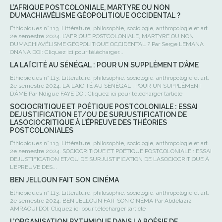
L’AFRIQUE POSTCOLONIALE, MARTYRE OU NON
DUMACHIAVÉLISME GÉOPOLITIQUE OCCIDENTAL ?
Éthiopiques n° 113. Littérature, philosophie, sociologie, anthropologie et art.
2e semestre 2024. L’AFRIQUE POSTCOLONIALE, MARTYRE OU NON
DUMACHIAVÉLISME GÉOPOLITIQUE OCCIDENTAL ? Par Serge LEMANA
ONANA DOI: Cliquez ici pour télécharger...
LA LAÏCITÉ AU SÉNÉGAL : POUR UN SUPPLÉMENT D’ÂME
Éthiopiques n° 113. Littérature, philosophie, sociologie, anthropologie et art.
2e semestre 2024. LA LAÏCITÉ AU SÉNÉGAL : POUR UN SUPPLÉMENT
D’ÂME Par Ndigue FAYE DOI: Cliquez ici pour télécharger l’article
SOCIOCRITIQUE ET POÉTIQUE POSTCOLONIALE : ESSAI
DEJUSTIFICATION ET/OU DE SURJUSTIFICATION DE
LASOCIOCRITIQUE À L’ÉPREUVE DES THÉORIES
POSTCOLONIALES
Éthiopiques n° 113. Littérature, philosophie, sociologie, anthropologie et art.
2e semestre 2024. SOCIOCRITIQUE ET POÉTIQUE POSTCOLONIALE : ESSAI
DEJUSTIFICATION ET/OU DE SURJUSTIFICATION DE LASOCIOCRITIQUE À
L’ÉPREUVE DES...
BEN JELLOUN FAIT SON CINÉMA
Éthiopiques n° 113. Littérature, philosophie, sociologie, anthropologie et art.
2e semestre 2024. BEN JELLOUN FAIT SON CINÉMA Par Abdelaziz
AMRAOUI DOI: Cliquez ici pour télécharger l’article
L’ORGANISATION RYTHMIQUE DANS LA POÉSIE DE