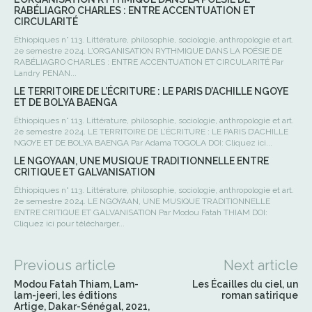
RABÉLIAGRO CHARLES : ENTRE ACCENTUATION ET
CIRCULARITÉ
Éthiopiques n° 113. Littérature, philosophie, sociologie, anthropologie et art.
2e semestre 2024. L’ORGANISATION RYTHMIQUE DANS LA POÉSIE DE
RABÉLIAGRO CHARLES : ENTRE ACCENTUATION ET CIRCULARITÉ Par
Landry PENAN...
LE TERRITOIRE DE L’ÉCRITURE : LE PARIS D’ACHILLE NGOYE
ET DE BOLYA BAENGA
Éthiopiques n° 113. Littérature, philosophie, sociologie, anthropologie et art.
2e semestre 2024. LE TERRITOIRE DE L’ÉCRITURE : LE PARIS D’ACHILLE
NGOYE ET DE BOLYA BAENGA Par Adama TOGOLA DOI: Cliquez ici...
LE NGOYAAN, UNE MUSIQUE TRADITIONNELLE ENTRE
CRITIQUE ET GALVANISATION
Éthiopiques n° 113. Littérature, philosophie, sociologie, anthropologie et art.
2e semestre 2024. LE NGOYAAN, UNE MUSIQUE TRADITIONNELLE
ENTRE CRITIQUE ET GALVANISATION Par Modou Fatah THIAM DOI:
Cliquez ici pour télécharger...
Previous article
Next article
Modou Fatah Thiam, Lam-
Les Écailles du ciel, un
lam-jeeri, les éditions
roman satirique
Artige, Dakar-Sénégal, 2021,