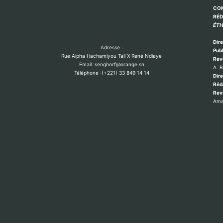
COM
RÉ
ÉTH
Dire
Adresse :
Publ
Rue Alpha Hachamiyou Tall X René Ndiaye
Rev
Email :senghorf@orange.sn
A. 
Téléphone :(+221) 33 849 14 14
Dire
Réd
Re
Ama