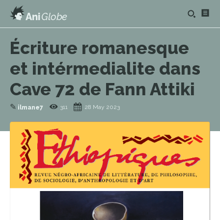
Ani
Globe
Écriture romanesque
et intérmedialite dans
Cave 72 de Fann Attiki
✎
311
28 May 2023
ilmane7