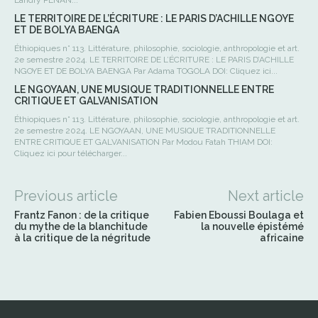
Landry PENAN...
LE TERRITOIRE DE L’ÉCRITURE : LE PARIS D’ACHILLE NGOYE
ET DE BOLYA BAENGA
Éthiopiques n° 113. Littérature, philosophie, sociologie, anthropologie et art.
2e semestre 2024. LE TERRITOIRE DE L’ÉCRITURE : LE PARIS D’ACHILLE
NGOYE ET DE BOLYA BAENGA Par Adama TOGOLA DOI: Cliquez ici...
LE NGOYAAN, UNE MUSIQUE TRADITIONNELLE ENTRE
CRITIQUE ET GALVANISATION
Éthiopiques n° 113. Littérature, philosophie, sociologie, anthropologie et art.
2e semestre 2024. LE NGOYAAN, UNE MUSIQUE TRADITIONNELLE
ENTRE CRITIQUE ET GALVANISATION Par Modou Fatah THIAM DOI:
Cliquez ici pour télécharger...
Previous article
Next article
Frantz Fanon : de la critique
Fabien Eboussi Boulaga et
du mythe de la blanchitude
la nouvelle épistémé
à la critique de la négritude
africaine