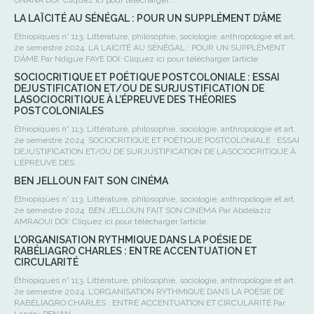
ONANA DOI: Cliquez ici pour télécharger...
LA LAÏCITÉ AU SÉNÉGAL : POUR UN SUPPLÉMENT D’ÂME
Éthiopiques n° 113. Littérature, philosophie, sociologie, anthropologie et art.
2e semestre 2024. LA LAÏCITÉ AU SÉNÉGAL : POUR UN SUPPLÉMENT
D’ÂME Par Ndigue FAYE DOI: Cliquez ici pour télécharger l’article
SOCIOCRITIQUE ET POÉTIQUE POSTCOLONIALE : ESSAI
DEJUSTIFICATION ET/OU DE SURJUSTIFICATION DE
LASOCIOCRITIQUE À L’ÉPREUVE DES THÉORIES
POSTCOLONIALES
Éthiopiques n° 113. Littérature, philosophie, sociologie, anthropologie et art.
2e semestre 2024. SOCIOCRITIQUE ET POÉTIQUE POSTCOLONIALE : ESSAI
DEJUSTIFICATION ET/OU DE SURJUSTIFICATION DE LASOCIOCRITIQUE À
L’ÉPREUVE DES...
BEN JELLOUN FAIT SON CINÉMA
Éthiopiques n° 113. Littérature, philosophie, sociologie, anthropologie et art.
2e semestre 2024. BEN JELLOUN FAIT SON CINÉMA Par Abdelaziz
AMRAOUI DOI: Cliquez ici pour télécharger l’article
L’ORGANISATION RYTHMIQUE DANS LA POÉSIE DE
RABÉLIAGRO CHARLES : ENTRE ACCENTUATION ET
CIRCULARITÉ
Éthiopiques n° 113. Littérature, philosophie, sociologie, anthropologie et art.
2e semestre 2024. L’ORGANISATION RYTHMIQUE DANS LA POÉSIE DE
RABÉLIAGRO CHARLES : ENTRE ACCENTUATION ET CIRCULARITÉ Par