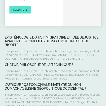
READ MORE
ÉPISTÉMOLOGIE DU FAIT MIGRATOIRE ET IDÉE DE JUSTICE
ÀPARTIR DES CONCEPTS DE MAAT, D’UBUNTU ET DE
BISOÏTE
Éthiopiques n° 113. Littérature, philosophie, sociologie, anthropologie et art.
2e semestre 2024. ÉPISTÉMOLOGIE DU FAIT MIGRATOIRE ET IDÉE DE
JUSTICE ÀPARTIR DES CONCEPTS DE MAAT, D'UBUNTU ET...
CHATUÉ, PHILOSOPHE DE LA TECHNIQUE ?
Éthiopiques n° 113. Littérature, philosophie, sociologie, anthropologie et art.
2e semestre 2024. CHATUÉ, PHILOSOPHE DE LA TECHNIQUE ? Par Abel
MOUSSI DOI: Cliquez ici pour télécharger l’article
L’AFRIQUE POSTCOLONIALE, MARTYRE OU NON
DUMACHIAVÉLISME GÉOPOLITIQUE OCCIDENTAL ?
Éthiopiques n° 113. Littérature, philosophie, sociologie, anthropologie et art.
2e semestre 2024. L’AFRIQUE POSTCOLONIALE, MARTYRE OU NON
DUMACHIAVÉLISME GÉOPOLITIQUE OCCIDENTAL ? Par Serge LEMANA