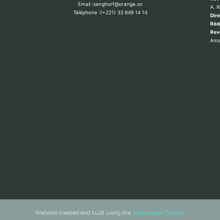
Email :senghorf@orange.sn
A. 
Téléphone :(+221) 33 849 14 14
Dire
Réd
Re
Ama
Website created and built using the
Newspaper Theme.