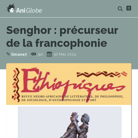
Ani
Globe
Senghor : précurseur
de la francophonie
✎
312
30 May 2023
ilmane7