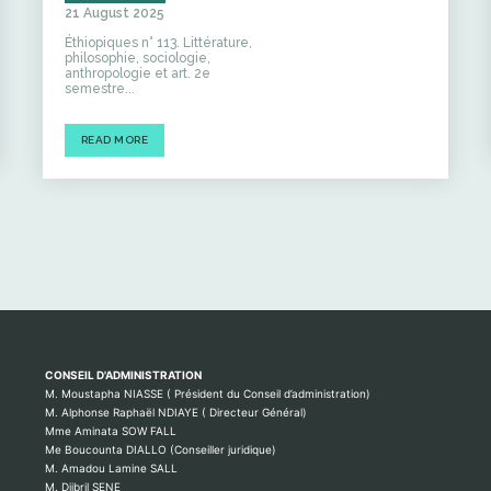
21 August 2025
Éthiopiques n° 113. Littérature,
philosophie, sociologie,
anthropologie et art. 2e
semestre...
READ MORE
CONSEIL D'ADMINISTRATION
M. Moustapha NIASSE ( Président du Conseil d’administration)
M. Alphonse Raphaël NDIAYE ( Directeur Général)
Mme Aminata SOW FALL
Me Boucounta DIALLO (Conseiller juridique)
M. Amadou Lamine SALL
M. Djibril SENE