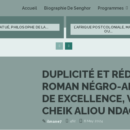
Programmes
Accueil
Biographie De Senghor
ATUÉ, PHILOSOPHE DE LA...
L’AFRIQUE POSTCOLONIALE, 
OU...
DUPLICITÉ ET RÉ
ROMAN NÉGRO-AFR
DE EXCELLENCE, 
CHEIK ALIOU NDA
✎
462
6 May 2024
ilmane7