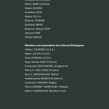
Pierre SARR (Lettres)
Malick DIAGNE
Ibrahiima SOW
Abdou SYLLA
Étienne TEIXEIRA
Ibrahima WANE
Babacar Mbaye DIOP
Alioune DIAW
Cheick SAKHO
Membres correspondants de la Revue
Éthiopiques
Hélène TISSIÈRES (U.S.A.)
Eileen JULIEN (U.S.A.)
Sana CAMARA (U.S.A.)
Papa Samba DIOP (France)
Françoise UGOCHUKWU (Angleterre)
Pierre K. NDA (Côte d’’Ivoire)
Guy O. MIDIOHOUAN (Bénin)
Abdelouahed MABROUR (Maroc)
Ousmane TANDINA (Niger)
Pierre NDEMBY MAMFOUBY (Gabon)
Albert OUEDRAOGO (Burkina Faso)