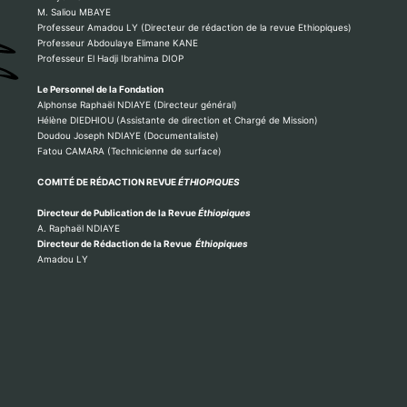
M. Saliou MBAYE
Professeur Amadou LY (Directeur de rédaction de la revue Ethiopiques)
Professeur Abdoulaye Elimane KANE
Professeur El Hadji Ibrahima DIOP
Le Personnel de la Fondation
Alphonse Raphaël NDIAYE (Directeur général)
Hélène DIEDHIOU (Assistante de direction et Chargé de Mission)
Doudou Joseph NDIAYE (Documentaliste)
Fatou CAMARA (Technicienne de surface)
COMITÉ DE RÉDACTION REVUE
ÉTHIOPIQUES
Directeur de Publication de la Revue
Éthiopiques
A. Raphaël NDIAYE
Directeur de Rédaction de la Revue
Éthiopiques
Amadou LY