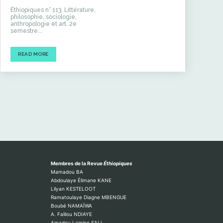
Éthiopiques n° 113. Littérature,
philosophie, sociologie,
anthropologie et art. 2e
semestre...
READ MORE
Membres de la Revue
Éthiopiques
Mamadou BA
Abdoulaye Élimane KANE
Lilyan KESTELOOT
Ramatoulaye Diagne MBENGUE
Boubé NAMAÏWA
A. Falilou NDIAYE
Amadou Lamine SALL