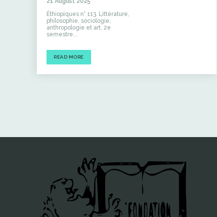
21 August 2025
Éthiopiques n° 113. Littérature,
philosophie, sociologie,
anthropologie et art. 2e
semestre...
READ MORE