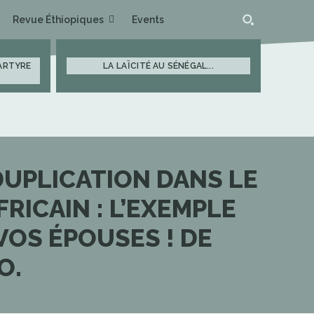
Revue Éthiopiques
Events
MARTYRE
LA LAÏCITÉ AU SÉNÉGAL...
DUPLICATION DANS LE
ICAIN : L’EXEMPLE
VOS ÉPOUSES ! DE
O.