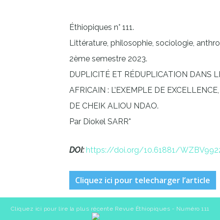
Éthiopiques n° 111.
Littérature, philosophie, sociologie, anthro
2ème semestre 2023.
DUPLICITÉ ET RÉDUPLICATION DANS 
AFRICAIN : L’EXEMPLE DE EXCELLENCE,
DE CHEIK ALIOU NDAO.
Par Diokel SARR*
DOI:
https://doi.org/10.61881/WZBV992
Cliquez ici pour telecharger l’article
Cliquez ici pour lire la plus récente Revue Éthiopiques - Numéro 111