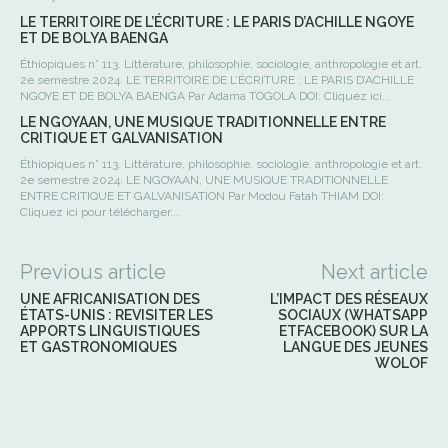
LE TERRITOIRE DE L’ÉCRITURE : LE PARIS D’ACHILLE NGOYE
ET DE BOLYA BAENGA
Éthiopiques n° 113. Littérature, philosophie, sociologie, anthropologie et art.
2e semestre 2024. LE TERRITOIRE DE L’ÉCRITURE : LE PARIS D’ACHILLE
NGOYE ET DE BOLYA BAENGA Par Adama TOGOLA DOI: Cliquez ici...
LE NGOYAAN, UNE MUSIQUE TRADITIONNELLE ENTRE
CRITIQUE ET GALVANISATION
Éthiopiques n° 113. Littérature, philosophie, sociologie, anthropologie et art.
2e semestre 2024. LE NGOYAAN, UNE MUSIQUE TRADITIONNELLE
ENTRE CRITIQUE ET GALVANISATION Par Modou Fatah THIAM DOI:
Cliquez ici pour télécharger...
Previous article
Next article
UNE AFRICANISATION DES
L’IMPACT DES RÉSEAUX
ÉTATS-UNIS : REVISITER LES
SOCIAUX (WHATSAPP
APPORTS LINGUISTIQUES
ETFACEBOOK) SUR LA
ET GASTRONOMIQUES
LANGUE DES JEUNES
WOLOF