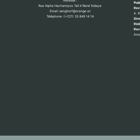
Adresse :
Publ
Rue Alpha Hachamiyou Tall X René Ndiaye
Rev
Email :senghorf@orange.sn
A. 
Téléphone :(+221) 33 849 14 14
Dire
Réd
Re
Ama