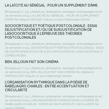
LA LAÏCITÉ AU SÉNÉGAL : POUR UN SUPPLÉMENT D’ÂME
Éthiopiques n° 113. Littérature, philosophie, sociologie, anthropologie et art.
2e semestre 2024. LA LAÏCITÉ AU SÉNÉGAL : POUR UN SUPPLÉMENT
D’ÂME Par Ndigue FAYE DOI: Cliquez ici pour télécharger l’article
SOCIOCRITIQUE ET POÉTIQUE POSTCOLONIALE : ESSAI
DEJUSTIFICATION ET/OU DE SURJUSTIFICATION DE
LASOCIOCRITIQUE À L’ÉPREUVE DES THÉORIES
POSTCOLONIALES
Éthiopiques n° 113. Littérature, philosophie, sociologie, anthropologie et art.
2e semestre 2024. SOCIOCRITIQUE ET POÉTIQUE POSTCOLONIALE : ESSAI
DEJUSTIFICATION ET/OU DE SURJUSTIFICATION DE LASOCIOCRITIQUE À
L’ÉPREUVE DES...
BEN JELLOUN FAIT SON CINÉMA
Éthiopiques n° 113. Littérature, philosophie, sociologie, anthropologie et art.
2e semestre 2024. BEN JELLOUN FAIT SON CINÉMA Par Abdelaziz
AMRAOUI DOI: Cliquez ici pour télécharger l’article
L’ORGANISATION RYTHMIQUE DANS LA POÉSIE DE
RABÉLIAGRO CHARLES : ENTRE ACCENTUATION ET
CIRCULARITÉ
Éthiopiques n° 113. Littérature, philosophie, sociologie, anthropologie et art.
2e semestre 2024. L’ORGANISATION RYTHMIQUE DANS LA POÉSIE DE
RABÉLIAGRO CHARLES : ENTRE ACCENTUATION ET CIRCULARITÉ Par
Landry PENAN...