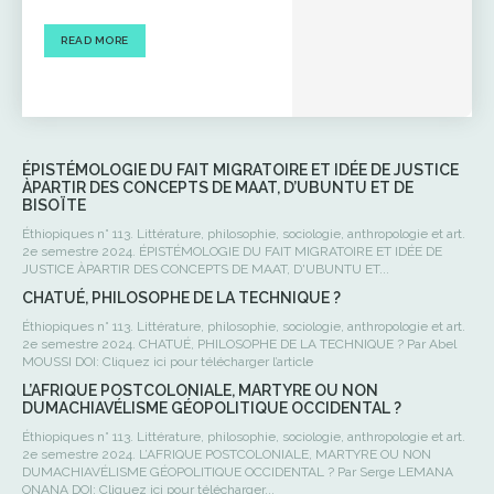
READ MORE
ÉPISTÉMOLOGIE DU FAIT MIGRATOIRE ET IDÉE DE JUSTICE
ÀPARTIR DES CONCEPTS DE MAAT, D’UBUNTU ET DE
BISOÏTE
Éthiopiques n° 113. Littérature, philosophie, sociologie, anthropologie et art.
2e semestre 2024. ÉPISTÉMOLOGIE DU FAIT MIGRATOIRE ET IDÉE DE
JUSTICE ÀPARTIR DES CONCEPTS DE MAAT, D'UBUNTU ET...
CHATUÉ, PHILOSOPHE DE LA TECHNIQUE ?
Éthiopiques n° 113. Littérature, philosophie, sociologie, anthropologie et art.
2e semestre 2024. CHATUÉ, PHILOSOPHE DE LA TECHNIQUE ? Par Abel
MOUSSI DOI: Cliquez ici pour télécharger l’article
L’AFRIQUE POSTCOLONIALE, MARTYRE OU NON
DUMACHIAVÉLISME GÉOPOLITIQUE OCCIDENTAL ?
Éthiopiques n° 113. Littérature, philosophie, sociologie, anthropologie et art.
2e semestre 2024. L’AFRIQUE POSTCOLONIALE, MARTYRE OU NON
DUMACHIAVÉLISME GÉOPOLITIQUE OCCIDENTAL ? Par Serge LEMANA
ONANA DOI: Cliquez ici pour télécharger...