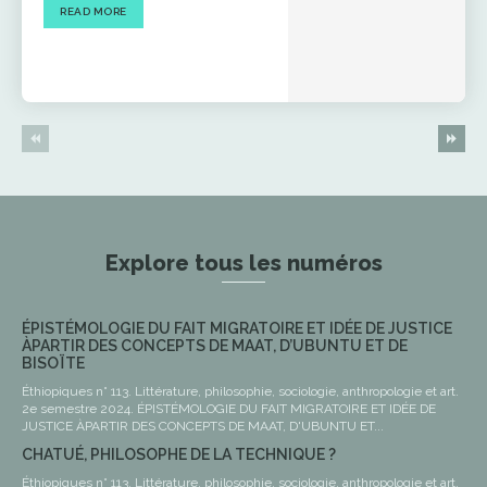
READ MORE
Explore tous les numéros
ÉPISTÉMOLOGIE DU FAIT MIGRATOIRE ET IDÉE DE JUSTICE
ÀPARTIR DES CONCEPTS DE MAAT, D’UBUNTU ET DE
BISOÏTE
Éthiopiques n° 113. Littérature, philosophie, sociologie, anthropologie et art.
2e semestre 2024. ÉPISTÉMOLOGIE DU FAIT MIGRATOIRE ET IDÉE DE
JUSTICE ÀPARTIR DES CONCEPTS DE MAAT, D'UBUNTU ET...
CHATUÉ, PHILOSOPHE DE LA TECHNIQUE ?
Éthiopiques n° 113. Littérature, philosophie, sociologie, anthropologie et art.