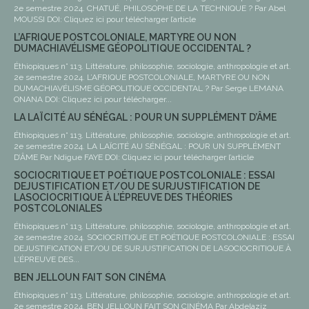
2e semestre 2024. CHATUÉ, PHILOSOPHE DE LA TECHNIQUE ? Par Abel
MOUSSI DOI: Cliquez ici pour télécharger l’article
L’AFRIQUE POSTCOLONIALE, MARTYRE OU NON
DUMACHIAVÉLISME GÉOPOLITIQUE OCCIDENTAL ?
Éthiopiques n° 113. Littérature, philosophie, sociologie, anthropologie et art.
2e semestre 2024. L’AFRIQUE POSTCOLONIALE, MARTYRE OU NON
DUMACHIAVÉLISME GÉOPOLITIQUE OCCIDENTAL ? Par Serge LEMANA
ONANA DOI: Cliquez ici pour télécharger...
LA LAÏCITÉ AU SÉNÉGAL : POUR UN SUPPLÉMENT D’ÂME
Éthiopiques n° 113. Littérature, philosophie, sociologie, anthropologie et art.
2e semestre 2024. LA LAÏCITÉ AU SÉNÉGAL : POUR UN SUPPLÉMENT
D’ÂME Par Ndigue FAYE DOI: Cliquez ici pour télécharger l’article
SOCIOCRITIQUE ET POÉTIQUE POSTCOLONIALE : ESSAI
DEJUSTIFICATION ET/OU DE SURJUSTIFICATION DE
LASOCIOCRITIQUE À L’ÉPREUVE DES THÉORIES
POSTCOLONIALES
Éthiopiques n° 113. Littérature, philosophie, sociologie, anthropologie et art.
2e semestre 2024. SOCIOCRITIQUE ET POÉTIQUE POSTCOLONIALE : ESSAI
DEJUSTIFICATION ET/OU DE SURJUSTIFICATION DE LASOCIOCRITIQUE À
L’ÉPREUVE DES...
BEN JELLOUN FAIT SON CINÉMA
Éthiopiques n° 113. Littérature, philosophie, sociologie, anthropologie et art.
2e semestre 2024. BEN JELLOUN FAIT SON CINÉMA Par Abdelaziz