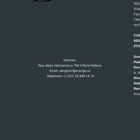
NDI
(Do
Fat
(Te
sur
COM
RÉ
ÉTH
Dire
Adresse :
Publ
Rue Alpha Hachamiyou Tall X René Ndiaye
Rev
Email :senghorf@orange.sn
A. 
Téléphone :(+221) 33 849 14 14
Dire
Réd
Re
Ama