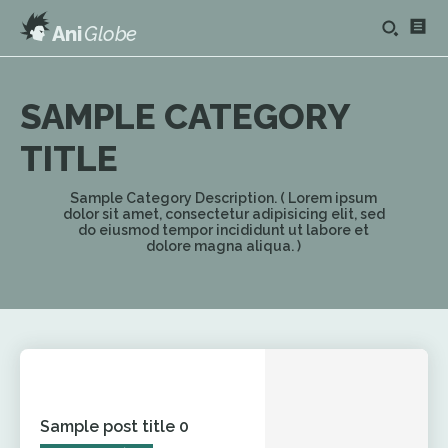
Ani
Globe
SAMPLE CATEGORY
TITLE
Sample Category Description. ( Lorem ipsum
dolor sit amet, consectetur adipisicing elit, sed
do eiusmod tempor incididunt ut labore et
dolore magna aliqua. )
Sample post title 0